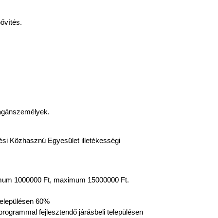
bővítés.
agánszemélyek.
ési Közhasznú Egyesület illetékességi 
mum 1000000 Ft, maximum 15000000 Ft.

elepülésen 60%

rogrammal fejlesztendő járásbeli településen 