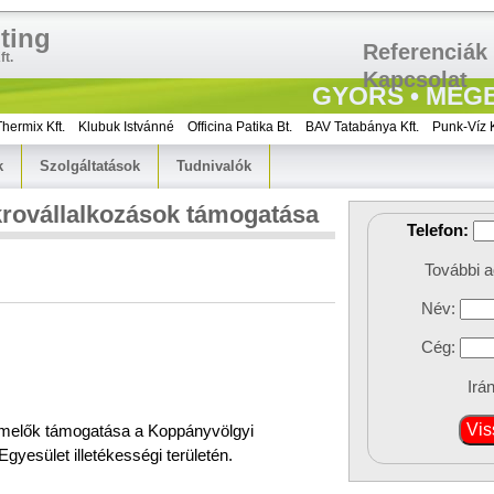
ting
Referenciák
t.
Kapcsolat
GYORS • MEGB
rmix Kft.
Klubuk Istvánné
Officina Patika Bt.
BAV Tatabánya Kft.
Punk-Víz Kft.
k
Szolgáltatások
Tudnivalók
rovállalkozások támogatása
Telefon:
További a
Név:
Cég:
Irá
rmelők támogatása a Koppányvölgyi 
gyesület illetékességi területén.