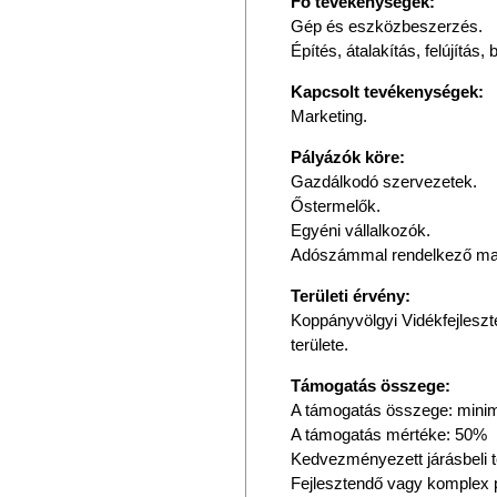
Fõ tevékenységek:
Gép és eszközbeszerzés.

Építés, átalakítás, felújítás, 
Kapcsolt tevékenységek:
Marketing.
Pályázók köre:
Gazdálkodó szervezetek.

Őstermelők.

Egyéni vállalkozók.

Adószámmal rendelkező m
Területi érvény:
Koppányvölgyi Vidékfejleszt
területe.
Támogatás összege:
A támogatás összege: mini
A támogatás mértéke: 50%

Kedvezményezett járásbeli t
Fejlesztendő vagy komplex p