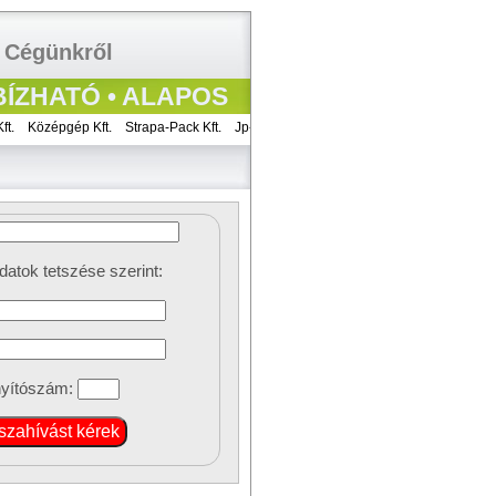
Cégünkről
ÍZHATÓ • ALAPOS
Középgép Kft.
Strapa-Pack Kft.
Jp-Team Gépész Kft.
Metál-Modul Kft.
Lajte
datok tetszése szerint:
nyítószám: