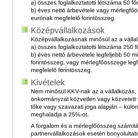
a) összes foglalkoztatotti létszáma 50 f
b) éves nettó árbevétele vagy mérlegfőös
eurónak megfelelő forintösszeg.
Középvállalkozások
Középvállalkozásnak minősül az a válla
a) összes foglalkoztatotti létszáma 250 
b) éves nettó árbevétele legfeljebb 50 m
forintösszeg, vagy mérlegfőösszege legf
megfelelő forintösszeg.
Kivételek
Nem minősül KKV-nak az a vállalkozás,
önkormányzat közvetlen vagy közvetett 
tőke vagy szavazati joga alapján – külö
meghaladja a 25%-ot.
A forgalom és a mérlegfőösszeg számítá
partnervállalkozások esetén bonyolultab