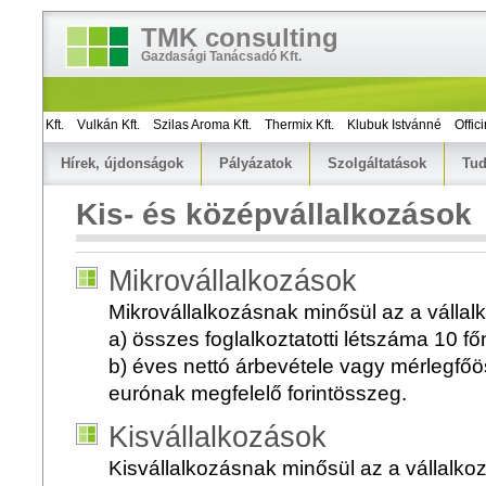
TMK consulting
Gazdasági Tanácsadó Kft.
icon Kft.
Vulkán Kft.
Szilas Aroma Kft.
Thermix Kft.
Klubuk Istvánné
Officina 
Hírek, újdonságok
Pályázatok
Szolgáltatások
Tud
Kis- és középvállalkozások
Mikrovállalkozások
Mikrovállalkozásnak minősül az a válla
a) összes foglalkoztatotti létszáma 10 f
b) éves nettó árbevétele vagy mérlegfőös
eurónak megfelelő forintösszeg.
Kisvállalkozások
Kisvállalkozásnak minősül az a vállalko