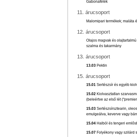
Gabonafélék
11. árucsoport
Malomipari termékek; maláta és
12. árucsoport
Olajos magvak és olajtartalm
szalma és takarmány
13. árucsoport
13.03
Pektin
15. árucsoport
15.01
Sertészsír és egyéb kiolv
15.02
Kiolvasztatlan szarvasma
(beleértve az első lét ("premier
15.03
Sertészsírsztearin, oleos
emulgeálva, keverve vagy bár
15.04
Halból és tengeri emlősbő
15.07
Folyékony vagy szilárd st