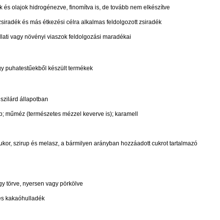
ok és olajok hidrogénezve, finomítva is, de tovább nem elkészítve
iradék és más étkezési célra alkalmas feldolgozott zsiradék
állati vagy növényi viaszok feldolgozási maradékai
agy puhatestűekből készült termékek
zilárd állapotban
p; műméz (természetes mézzel keverve is); karamell
 cukor, szirup és melasz, a bármilyen arányban hozzáadott cukrot tartalmazó
 törve, nyersen vagy pörkölve
 és kakaóhulladék