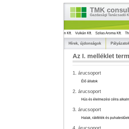
TMK consul
Gazdasági Tanácsadó Kf
apribelt Kft.
Török Lajosné
Axicon Kft.
Vulkán Kft.
Szilas Aroma Kft.
Thermix 
Hírek, újdonságok
Pályázato
Az I. melléklet ter
1. árucsoport
Élő állatok
2. árucsoport
Hús és élelmezési célra alka
3. árucsoport
Halak, rákfélék és puhatestűe
4. árucsoport