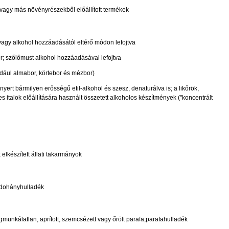
vagy más növényrészekből előállított termékek
agy alkohol hozzáadásától eltérő módon lefojtva
or; szőlőmust alkohol hozzáadásával lefojtva
éldául almabor, körtebor és mézbor)
yert bármilyen erősségű etil-alkohol és szesz, denaturálva is; a likőrök,
s italok előállítására használt összetett alkoholos készítmények ("koncentrált
elkészített állati takarmányok
 dohányhulladék
unkálatlan, aprított, szemcsézett vagy őrölt parafa;parafahulladék