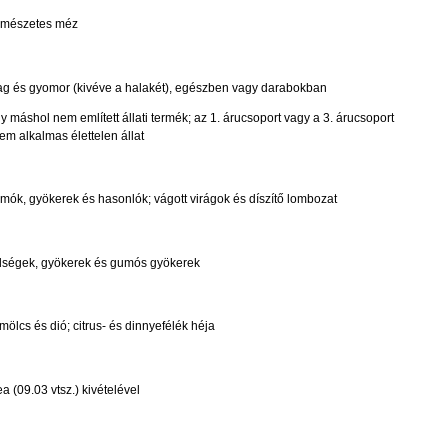
ermészetes méz
lyag és gyomor (kivéve a halakét), egészben vagy darabokban
máshol nem említett állati termék; az 1. árucsoport vagy a 3. árucsoport
em alkalmas élettelen állat
mók, gyökerek és hasonlók; vágott virágok és díszítő lombozat
ldségek, gyökerek és gumós gyökerek
ölcs és dió; citrus- és dinnyefélék héja
a (09.03 vtsz.) kivételével