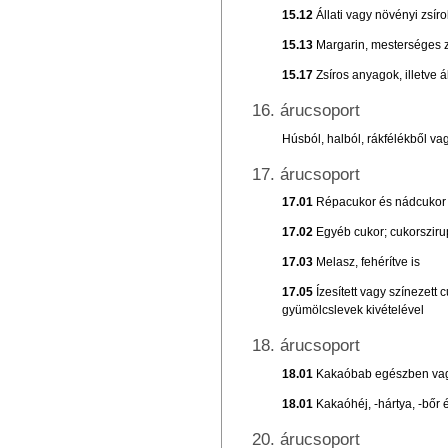
15.12
Állati vagy növényi zsír
15.13
Margarin, mesterséges zs
15.17
Zsíros anyagok, illetve 
16. árucsoport
Húsból, halból, rákfélékből v
17. árucsoport
17.01
Répacukor és nádcukor s
17.02
Egyéb cukor; cukorsziru
17.03
Melasz, fehérítve is
17.05
Ízesített vagy színezett
gyümölcslevek kivételével
18. árucsoport
18.01
Kakaóbab egészben vagy
18.01
Kakaóhéj, -hártya, -bőr
20. árucsoport