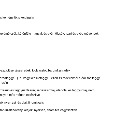
 keményítő; sikér; inulin
ú gyümölcsök; különféle magvak és gyümölcsök; ipari és gyógynövények;
asztott sertészsiradék; kiolvasztott baromfizsiradék
rhafaggyú, juh- vagy kecskefaggyú; ezen zsiradékokból előállított faggyú
 jus"))
ztearin és faggyúsztearin; sertészsírolaj, oleoolaj és faggyúolaj, nem
milyen más módon elkészítve
l nyert zsír és olaj, finomítva is
abilizált növényi olajok, nyersen, finomítva vagy tisztítva