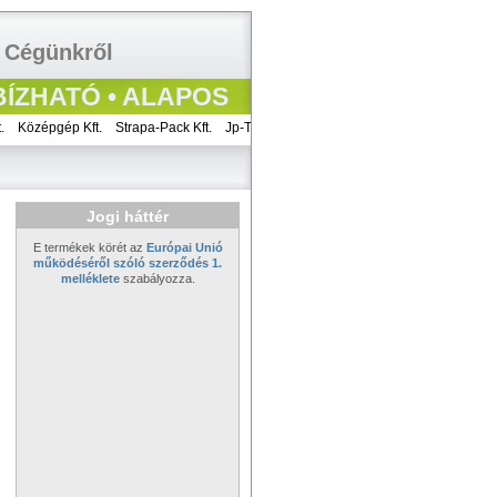
Cégünkről
ÍZHATÓ • ALAPOS
zépgép Kft.
Strapa-Pack Kft.
Jp-Team Gépész Kft.
Metál-Modul Kft.
Lajter-Bút
Jogi háttér
E termékek körét az
Európai Unió
működéséről szóló szerződés 1.
melléklete
szabályozza.