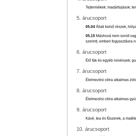
Tejtermékek; madártojások; t
5. árucsoport
05.04
Állati belső részek, hó
05.15
Máshová nem sorolt vagy 
szerinti, emberi fogyasztásra n
6. árucsoport
Élő fák és egyéb növények; gu
7. árucsoport
Élelmezési célra alkalmas zö
8. árucsoport
Élelmezési célra alkalmas gyüm
9. árucsoport
Kávé, tea és fűszerek, a matéte
10. árucsoport