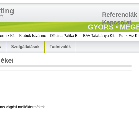
ting
Referenciák
t.
Kapcsolat
GYORS • MEGB
Kft.
Klubuk Istvánné
Officina Patika Bt.
BAV Tatabánya Kft.
Punk-Víz Kft.
Kö
k
Szolgáltatások
Tudnivalók
mékei
lmas vágási melléktermékek
k