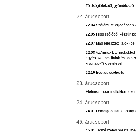
Zöldségfélékből, gyümölcsből 
22. árucsoport
22.04
Szőlőmust, erjedésben v
22.05
Friss szőlőből készült b
22.07
Más erjesztett italok (p
22.08
Az Annex I. termékekből n
egyéb szeszes italok és szesze
kivonatok") kivételével
22.10
Ecet és ecetpótló
23. árucsoport
Élelmiszeripar melléktermékei; 
24. árucsoport
24.01
Feldolgozatlan dohány,
45. árucsoport
45.01
Természetes parafa, megm